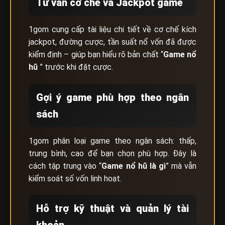
Tư vấn cơ chế và Jackpot game
1gom cung cấp tài liệu chi tiết về cơ chế kích
jackpot, đường cược, tần suất nổ vốn đã được
kiểm định – giúp bạn hiểu rõ bản chất “
Game nổ
hũ
” trước khi đặt cược.
Gợi ý game phù hợp theo ngân
sách
1gom phân loại game theo ngân sách: thấp,
trung bình, cao để bạn chọn phù hợp. Đây là
cách tập trung vào “
Game nổ hũ là gì
” mà vẫn
kiểm soát số vốn linh hoạt.
Hỗ trợ kỹ thuật và quản lý tài