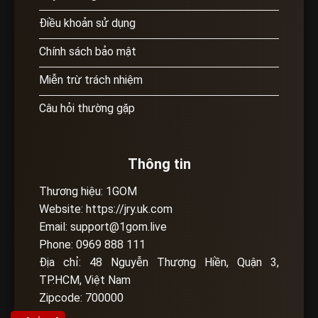
Điều khoản sử dụng
Chính sách bảo mật
Miễn trừ trách nhiệm
Câu hỏi thường gặp
Thông tin
Thương hiệu: 1GOM
Website: https://jry.uk.com
Email:
support@1gom.live
Phone: 0969 888 111
Địa chỉ: 48 Nguyễn Thượng Hiền, Quận 3,
TP.HCM, Việt Nam
Zipcode: 700000