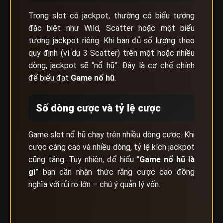
Trong slot có jackpot, thường có biểu tượng
đặc biệt như Wild, Scatter hoặc một biểu
tượng jackpot riêng. Khi bạn đủ số lượng theo
quy định (ví dụ 3 Scatter) trên một hoặc nhiều
dòng, jackpot sẽ “nổ hũ”. Đây là cơ chế chính
để biểu đạt
Game nổ hũ
.
Số dòng cược và tỷ lệ cược
Game slot nổ hũ chạy trên nhiều dòng cược. Khi
cược càng cao và nhiều dòng, tỷ lệ kích jackpot
cũng tăng. Tuy nhiên, để hiểu “
Game nổ hũ là
gì
” bạn cần nhận thức rằng cược cao đồng
nghĩa với rủi ro lớn – chú ý quản lý vốn.