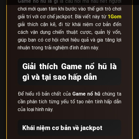
Game nổ hũ là gì
là câu hỏi mà hầu hết người
chơi mới quan tâm khi bước vào thế giới trò chơi
giải trí với cơ chế jackpot. Bài viết này từ
1Gom
giải thích cặn kẽ, đi từ khái niệm cơ bản đến
cách vận dụng chiến thuật cược, quản lý vốn,
giúp bạn có cơ hội chơi hiệu quả và gia tăng lợi
nhuận trong trải nghiệm đình đám này.
Giải thích Game nổ hũ là
gì và tại sao hấp dẫn
Để hiểu rõ bản chất của
Game nổ hũ
chúng ta
cần phân tích từng yếu tố tạo nên tính hấp dẫn
của loại hình này.
Khái niệm cơ bản về jackpot