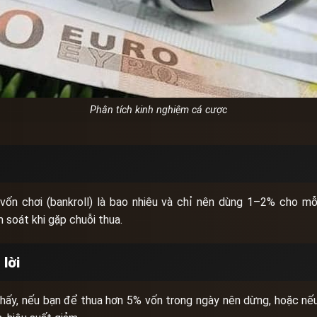
Phân tích kinh nghiệm cá cược
 vốn chơi (bankroll) là bao nhiêu và chỉ nên dùng 1–2% cho mỗ
 soát khi gặp chuỗi thua.
 lời
ấy, nếu bạn để thua hơn 5% vốn trong ngày nên dừng, hoặc nếu