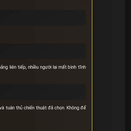
g liên tiếp, nhiều người lại mất bình tĩnh
 và tuân thủ chiến thuật đã chọn. Không để