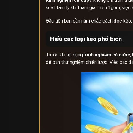
Kinh nghiệm cá cược
không chỉ đơn thuần
soát tâm lý khi tham gia. Trên 1gom, việc á
Đầu tiên bạn cần nắm chắc cách đọc kèo,
Hiểu các loại kèo phổ biến
Trước khi áp dụng
kinh nghiệm cá cược
,
để bạn thử nghiệm chiến lược. Việc xác địn