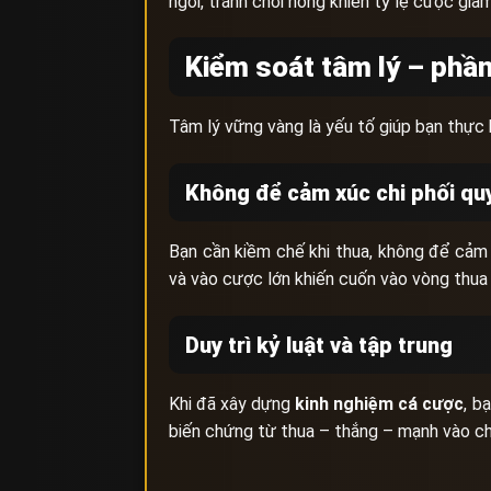
ngơi, tránh chơi nóng khiến tỷ lệ cược giảm
Kiểm soát tâm lý – phầ
Tâm lý vững vàng là yếu tố giúp bạn thực 
Không để cảm xúc chi phối qu
Bạn cần kiềm chế khi thua, không để cảm xú
và vào cược lớn khiến cuốn vào vòng thua
Duy trì kỷ luật và tập trung
Khi đã xây dựng
kinh nghiệm cá cược
, b
biến chứng từ thua – thắng – mạnh vào ch