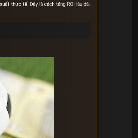
suất thực tế. Đây là cách tăng ROI lâu dài,