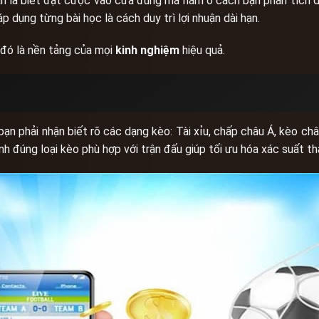
 là biết đặt cược vào cửa đúng mà nằm ở cách bạn phân tích dữ 
p dụng từng bài học là cách duy trì lợi nhuận dài hạn.
 đó là nền tảng của mọi
kinh nghiệm
hiệu quả.
 bạn phải nhận biết rõ các dạng kèo: Tài xỉu, chấp châu Á, kèo c
h đúng loại kèo phù hợp với trận đấu giúp tối ưu hóa xác suất th