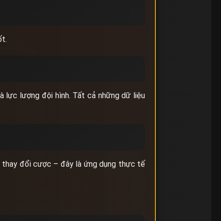
t.
à lực lượng đội hình. Tất cả những dữ liệu
ạt thay đổi cược – đây là ứng dụng thực tế