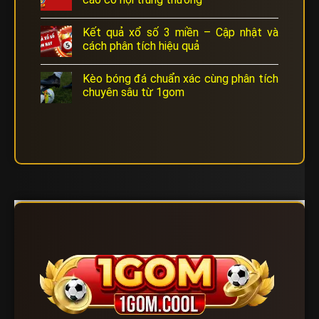
Kết quả xổ số 3 miền – Cập nhật và
cách phân tích hiệu quả
Kèo bóng đá chuẩn xác cùng phân tích
chuyên sâu từ 1gom