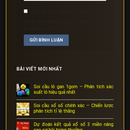
Lưu tên của tôi, email, và trang web
trong trình duyệt này cho lần bình luận
kế tiếp của tôi.
BÀI VIẾT MỚI NHẤT
Soi cầu lô gan 1gom – Phân tích xác
suất lô hiệu quả nhất
Soi cầu xổ số chính xác – Chiến lược
phân tích tỉ lệ thắng
Dự đoán kết quả xổ số 3 miền nâng
cao cơ hội trúng thưởng