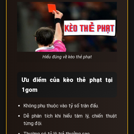
Hiểu đúng về kèo thẻ phạt
Ưu điểm của kèo thẻ phạt tại
1gom
Không phụ thuộc vào tỷ số trận đấu.
Dễ phân tích khi hiểu tâm lý, chiến thuật
từng đội.
Thường có tỷ lệ trả thưởng cao.