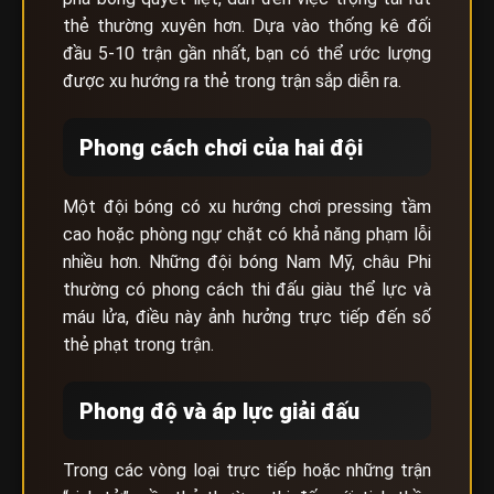
thẻ thường xuyên hơn. Dựa vào thống kê đối
đầu 5-10 trận gần nhất, bạn có thể ước lượng
được xu hướng ra thẻ trong trận sắp diễn ra.
Phong cách chơi của hai đội
Một đội bóng có xu hướng chơi pressing tầm
cao hoặc phòng ngự chặt có khả năng phạm lỗi
nhiều hơn. Những đội bóng Nam Mỹ, châu Phi
thường có phong cách thi đấu giàu thể lực và
máu lửa, điều này ảnh hưởng trực tiếp đến số
thẻ phạt trong trận.
Phong độ và áp lực giải đấu
Trong các vòng loại trực tiếp hoặc những trận